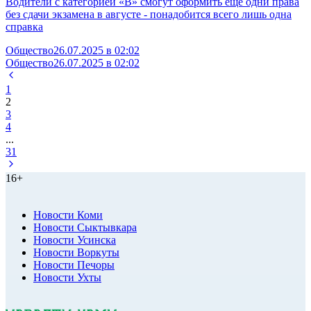
Водители с категорией «В» смогут оформить еще одни права
без сдачи экзамена в августе - понадобится всего лишь одна
справка
Общество
26.07.2025 в 02:02
Общество
26.07.2025 в 02:02
1
2
3
4
...
31
16+
Новости Коми
Новости Сыктывкара
Новости Усинска
Новости Воркуты
Новости Печоры
Новости Ухты