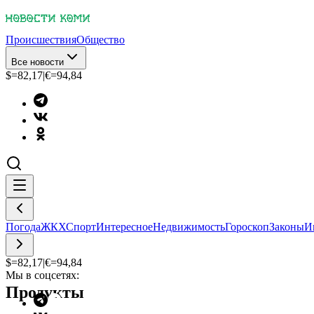
Происшествия
Общество
Все новости
$=
82,17
|
€=
94,84
Погода
ЖКХ
Спорт
Интересное
Недвижимость
Гороскоп
Законы
И
$=
82,17
|
€=
94,84
Мы в соцсетях:
Продукты