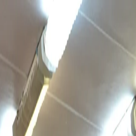
нтересное
Экономика
вало список каникул на 2024-2025 учебный год