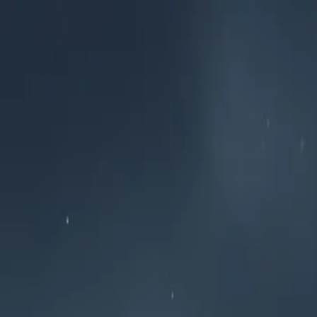
нтересное
Экономика
е для слабых - честный отзыв российских туристов