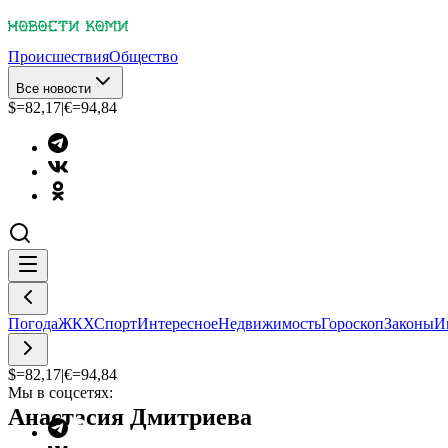
Происшествия
Общество
Все новости
$=
82,17
|
€=
94,84
Погода
ЖКХ
Спорт
Интересное
Недвижимость
Гороскоп
Законы
И
$=
82,17
|
€=
94,84
Мы в соцсетях:
Анастасия Дмитриева