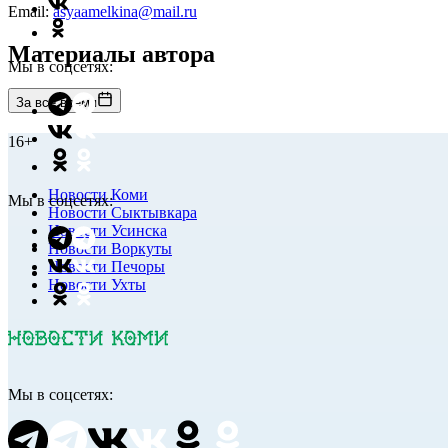
Email:
asyaamelkina@mail.ru
Материалы автора
Мы в соцсетях:
За все время
16+
Новости Коми
Мы в соцсетях:
Новости Сыктывкара
Новости Усинска
Новости Воркуты
Новости Печоры
Новости Ухты
Мы в соцсетях: