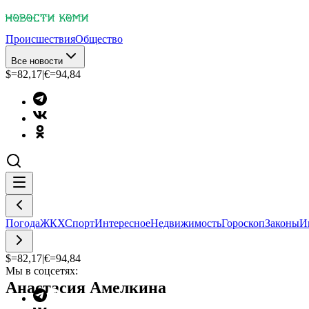
Происшествия
Общество
Все новости
$=
82,17
|
€=
94,84
Погода
ЖКХ
Спорт
Интересное
Недвижимость
Гороскоп
Законы
И
$=
82,17
|
€=
94,84
Мы в соцсетях:
Анастасия Амелкина