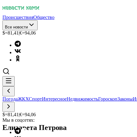
Происшествия
Общество
Все новости
$=
81,41
|
€=
94,06
Погода
ЖКХ
Спорт
Интересное
Недвижимость
Гороскоп
Законы
И
$=
81,41
|
€=
94,06
Мы в соцсетях:
Елизавета Петрова